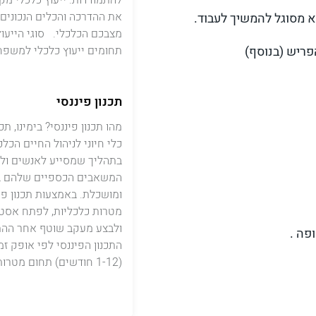
להתמודדות. ייעוץ כלכלי מק
את ההדרכה והכלים הנכונים
א מסוגל להמשיך לעבוד.
מצבכם הכלכלי. סוגי הייעוץ
תחומים ייעוץ כלכלי למשפחו
תכנון פיננסי
מהו תכנון פיננסי? בימינו, תכנ
כלי חיוני לניהול החיים הכלכ
בתהליך שמסייע לאנשים ול
המשאבים הכספיים שלהם ב
ומושכלת. באמצעות תכנון פינ
מטרות כלכליות, לפתח אסט
ולבצע מעקב שוטף אחר ההת
פה .
התכנון הפיננסי לפי אופק זמ
(1-12 חודשים) תחום מטרות […]