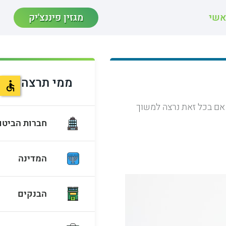
אשי
מגזין פיננצ'יק
ממי תרצה להצ
אם בכל זאת נרצה למשוך
חברות הביטו
המדינה
הבנקים