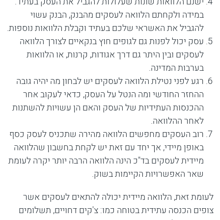
ישנם הלוואות שונות שעלולות להגביל את העסק בעתיד.
במידה ולקחתם הלוואה לעסקים מהבנק, הבנק עשוי
להגביל את האשראי שלכם בעתיד וקבלת הלוואות נוספות.
עסק יכול לפנות גם לגופים חוץ בנקאיים לצורך הלוואה
לעסקים ובין היתר גם דרך אגודות, קרנות, או הלוואות
בערבות המדינה.
רגע לפני נטילת הלוואה לעסקים יש לבחון מה יהיה גובה
ההחזר החודשי ומה הנטל על העסק, כדאי לעקוב אחר
ההכנסות העתידיות של העסק והאם הן עשויות להשתנות
לאחר ההלוואה.
רוב העסקים מחפשים הלוואה מהירה שתכניס לעסק כסף
באופן מיידי, אך יחד עם זאת יש לקחת בחשבון שהלוואה
מיידית לעסקים בד"כ הינה הלוואה הרבה יותר יקרה לעומת
שאר האפשרויות הקיימות בשוק.
לעומת זאת, הלוואה מיידית יכולה להתאים לעסקים אשר
צופים הכנסה עתידית בטוחה כמו: צ'קים דחויים, תשלומים